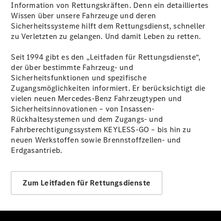
Information von Rettungskräften. Denn ein detailliertes
Sprinter
Wissen über unsere Fahrzeuge und deren
Tourer
Sicherheitssysteme hilft dem Rettungsdienst, schneller
Sprinter
zu Verletzten zu gelangen. Und damit Leben zu retten.
Pritschenfahrzeug
eSprinter
Seit 1994 gibt es den „Leitfaden für Rettungsdienste“,
Pritschenfahrzeug
der über bestimmte Fahrzeug- und
- elektrisch
Sicherheitsfunktionen und spezifische
Sprinter
Zugangsmöglichkeiten informiert. Er berücksichtigt die
Fahrgestell
vielen neuen Mercedes-Benz Fahrzeugtypen und
eSprinter
Sicherheitsinnovationen – von Insassen-
Fahrgestell
Rückhaltesystemen und dem Zugangs- und
- elektrisch
Fahrberechtigungssystem KEYLESS-GO – bis hin zu
Vito
neuen Werkstoffen sowie Brennstoffzellen- und
Erdgasantrieb.
Zum Leitfaden für Rettungsdienste
Vito
Kastenwagen