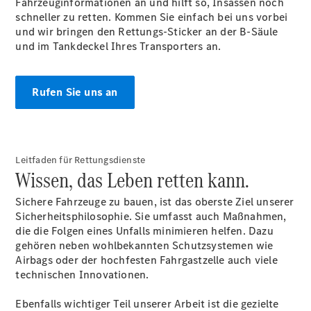
Fahrzeuginformationen an und hilft so, Insassen noch
Gewerbekunden
schneller zu retten. Kommen Sie einfach bei uns vorbei
Finanzierung
und wir bringen den Rettungs-Sticker an der B-Säule
Privatkunden
und im Tankdeckel Ihres Transporters an.
Finanzierung
Gewerbekunden
Mercedes-
Benz
Rufen Sie uns an
Store
Gebrauchtwagensuche
Elektrotransporter
Sprinter
Leitfaden für Rettungsdienste
Wissen, das Leben retten kann.
Sichere Fahrzeuge zu bauen, ist das oberste Ziel unserer
Sicherheitsphilosophie. Sie umfasst auch Maßnahmen,
die die Folgen eines Unfalls minimieren helfen. Dazu
gehören neben wohlbekannten Schutzsystemen wie
Sprinter
Airbags oder der hochfesten Fahrgastzelle auch viele
Kastenwagen
technischen Innovationen.
eSprinter
Kastenwagen
Ebenfalls wichtiger Teil unserer Arbeit ist die gezielte
- elektrisch