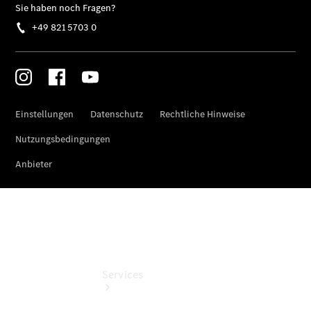
eCitan
Tourer -
elektrisch
Auf- und
Umbaulösungen
Junge
Sterne
Digitale
Extras
Services