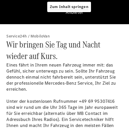
Zum Inhalt springen
Anbieter
Service24h / MobiloVan
Anbieter
Wir bringen Sie Tag und Nacht
Übersicht
wieder auf Kurs.
Eines fährt in Ihrem neuen Fahrzeug immer mit: das
Gefühl, sicher unterwegs zu sein. Sollte Ihr Fahrzeug
dennoch einmal nicht fahrbereit sein, unterstützt Sie
der professionelle Mercedes-Benz Service, Ihr Ziel zu
erreichen.
Startseite
Modellübersicht
Unter der kostenlosen Rufnummer +49 69
95307416
Servicetermin
sind wir rund um die Uhr 365 Tage im Jahr europaweit
buchen
für Sie erreichbar (alternativ über MB Contact im
Probefahrt
Adressbuch Ihres Radios). Ein Servicetechniker hilft
vereinbaren
Ihnen und macht Ihr Fahrzeug in den meisten Fällen