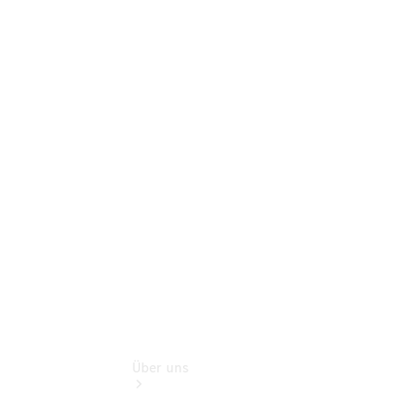
Online-
Terminbuchung
Pannen- &
Schadenhilfe
Service für
Reisemobile
Teile &
Zubehör
Rückrufe &
Umrüstungen
Über uns