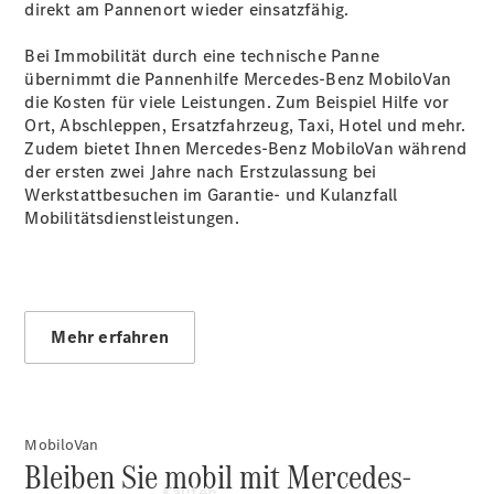
Konfigurator
direkt am Pannenort wieder einsatzfähig.
Kontakt
Probefahrt
Bei Immobilität durch eine technische Panne
vereinbaren
übernimmt die Pannenhilfe Mercedes-Benz
MobiloVan
Ansprechpartner
die Kosten für viele Leistungen. Zum Beispiel Hilfe vor
finden
Ort, Abschleppen, Ersatzfahrzeug, Taxi, Hotel und mehr.
Beratung
Zudem bietet Ihnen Mercedes-Benz MobiloVan während
vereinbaren
der ersten zwei Jahre nach Erstzulassung bei
Servicetermin
Werkstattbesuchen im Garantie- und Kulanzfall
vereinbaren
Mobilitätsdienstleistungen.
Tel: +49 821
5703 0
Mehr erfahren
MobiloVan
Bleiben Sie mobil mit Mercedes-
Kaufen