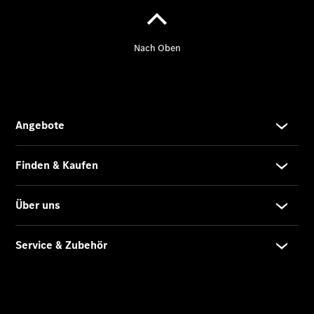
eVito
Kastenwagen
- elektrisch
Vito Mixto
Vito Tourer
eVito
Tourer -
elektrisch
Citan
Citan
Kastenwagen
eCitan
Kastenwagen
- elektrisch
Citan
Tourer