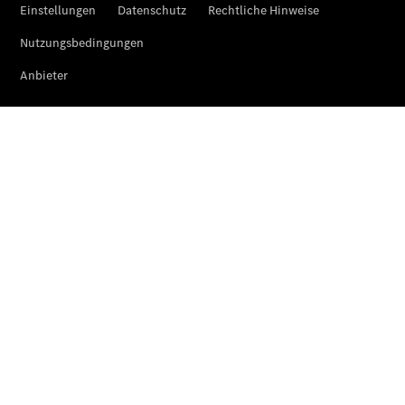
Sprinter
Tourer
Sprinter
Pritschenfahrzeug
eSprinter
Pritschenfahrzeug
- elektrisch
Sprinter
Fahrgestell
eSprinter
Fahrgestell
- elektrisch
Vito
Vito
Kastenwagen