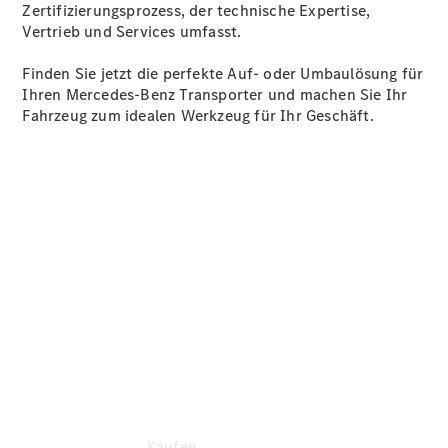
Konfigurator
Zertifizierungsprozess, der technische Expertise,
Kontakt
Vertrieb und Services umfasst.
Probefahrt
vereinbaren
Finden Sie jetzt die perfekte Auf- oder Umbaulösung für
Ansprechpartner
Ihren Mercedes-Benz Transporter und machen Sie Ihr
finden
Fahrzeug zum idealen Werkzeug für Ihr Geschäft.
Beratung
vereinbaren
Servicetermin
vereinbaren
Tel: +49 821
5703 0
Kaufen