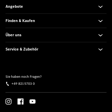
Gewerbekunden
Finanzierung
Privatkunden
Finanzierung
Gewerbekunden
Mercedes-
Benz
Store
Gebrauchtwagensuche
Elektrotransporter
Sprinter
Sprinter
Kastenwagen
eSprinter
Kastenwagen
- elektrisch