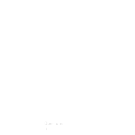
Online-
Terminbuchung
Pannen- &
Schadenhilfe
Service für
Reisemobile
Teile &
Zubehör
Rückrufe &
Umrüstungen
Über uns