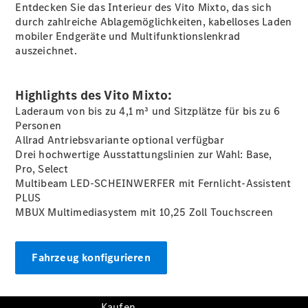
Konfigurator
Entdecken Sie das Interieur des Vito Mixto, das sich
Kontakt
durch zahlreiche Ablagemöglichkeiten, kabelloses Laden
Probefahrt
mobiler
Endgeräte
und Multifunktionslenkrad
vereinbaren
auszeichnet.
Ansprechpartner
finden
Beratung
Highlights des Vito Mixto:
vereinbaren
Laderaum von bis zu 4,1 m³ und Sitzplätze für bis zu 6
Servicetermin
Personen
vereinbaren
Allrad Antriebsvariante optional
verfügbar
Tel: +49 821
Drei hochwertige Ausstattungslinien zur Wahl: Base,
5703 0
Pro, Select
Multibeam LED-SCHEINWERFER mit Fernlicht-Assistent
PLUS
MBUX Multimediasystem mit 10,25 Zoll Touchscreen
Fahrzeug konfigurieren
Kaufen