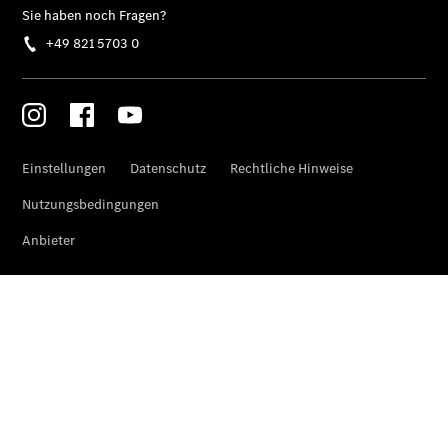
Gewerbekunden
Finanzierung
Privatkunden
Finanzierung
Gewerbekunden
Mercedes-
Benz
Store
Gebrauchtwagensuche
Elektrotransporter
Sprinter
Sprinter
Kastenwagen
eSprinter
Kastenwagen
- elektrisch