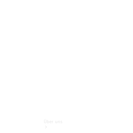
Online-
Terminbuchung
Pannen- &
Schadenhilfe
Service für
Reisemobile
Teile &
Zubehör
Rückrufe &
Umrüstungen
Über uns