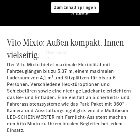
Zum Inhalt springen
Anbieter
Vito Mixto: Außen kompakt. Innen
Anbieter
vielseitig.
Übersicht
Der Vito Mixto bietet maximale Flexibilität mit
Fahrzeuglängen bis zu 5,37 m, einem maximalen
3
Laderaum von 4,1 m
und Sitzplätzen für bis zu 6
Personen. Verschiedene
Hecktüroptionen
und
Schiebetüren
sowie eine niedrige Ladekante erleichtern
das Be- und Entladen. Eine Vielfalt an Sicherheits- und
Startseite
Fahrerassistenzsysteme wie das Park-Paket mit 360°
-
Modellübersicht
Kamera
und Ausstattungshighlights wie die Multibeam
Servicetermin
LED-SCHEINWERFER mit
Fernlicht-Assistent
machen
buchen
den Vito Mixto zu Ihrem idealen Begleiter bei jedem
Probefahrt
Einsatz.
vereinbaren