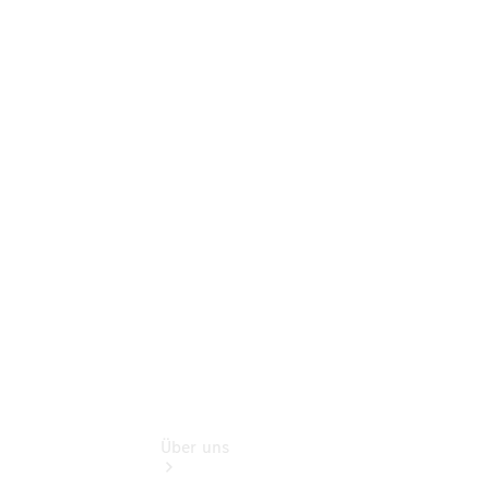
Online-
Terminbuchung
Pannen- &
Schadenhilfe
Service für
Reisemobile
Teile &
Zubehör
Rückrufe &
Umrüstungen
Über uns