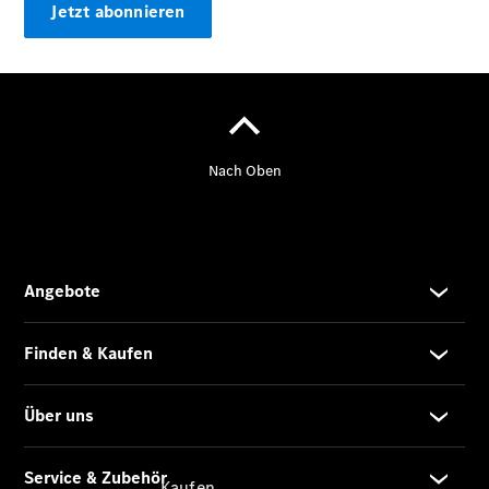
Konfigurator
Jetzt abonnieren
Kontakt
Probefahrt
vereinbaren
Ansprechpartner
finden
Beratung
vereinbaren
Servicetermin
vereinbaren
Tel: +49 821
5703 0
Kaufen