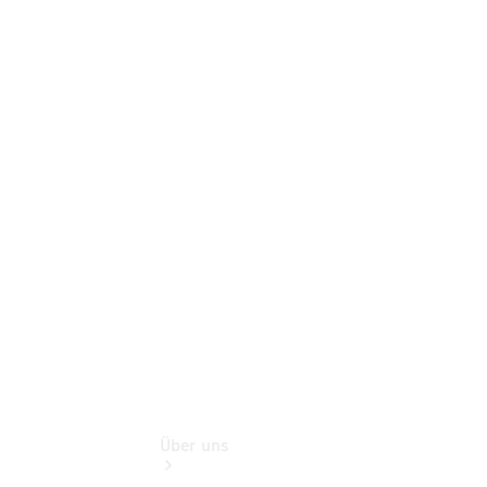
Online-
Terminbuchung
Pannen- &
Schadenhilfe
Service für
Reisemobile
Teile &
Zubehör
Rückrufe &
Umrüstungen
Über uns