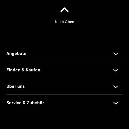
eVito
Kastenwagen
- elektrisch
Vito Mixto
Vito Tourer
eVito
Tourer -
elektrisch
Citan
Citan
Kastenwagen
eCitan
Kastenwagen
- elektrisch
Citan
Tourer