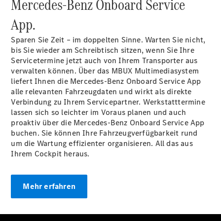
Mercedes-Benz Onboard Service
Sprinter
Tourer
App.
Sprinter
Pritschenfahrzeug
Sparen Sie Zeit – im doppelten Sinne. Warten Sie nicht,
eSprinter
bis Sie wieder am Schreibtisch sitzen, wenn Sie Ihre
Pritschenfahrzeug
Servicetermine jetzt auch von Ihrem Transporter aus
- elektrisch
verwalten können. Über das MBUX Multimediasystem
Sprinter
liefert Ihnen die Mercedes-Benz Onboard Service App
Fahrgestell
alle relevanten Fahrzeugdaten und wirkt als direkte
eSprinter
Verbindung zu Ihrem Servicepartner. Werkstatttermine
Fahrgestell
lassen sich so leichter im Voraus planen und auch
- elektrisch
proaktiv über die Mercedes-Benz Onboard Service App
Vito
buchen. Sie können Ihre Fahrzeugverfügbarkeit rund
um die Wartung effizienter organisieren. All das aus
Ihrem Cockpit heraus.
Mehr erfahren
Vito
Kastenwagen