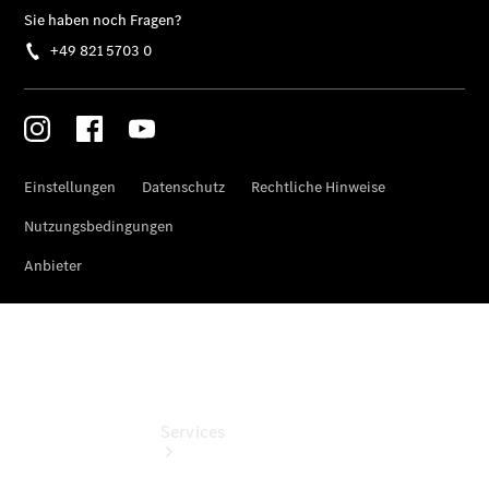
eCitan
Tourer -
elektrisch
Auf- und
Umbaulösungen
Junge
Sterne
Digitale
Extras
Services