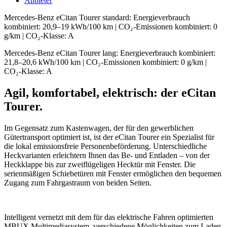
Anbieter
Mercedes-Benz eCitan Tourer standard: Energieverbrauch
kombiniert: 20,9‒19 kWh/100 km | CO₂-Emissionen kombiniert: 0
g/km | CO₂-Klasse:
A
Mercedes-Benz eCitan Tourer lang: Energieverbrauch kombiniert:
21,8‒20,6 kWh/100 km | CO₂-Emissionen kombiniert: 0 g/km |
CO₂-Klasse:
A
Agil, komfortabel, elektrisch: der eCitan
Tourer.
Im Gegensatz zum Kastenwagen, der für den gewerblichen
Gütertransport optimiert ist, ist der eCitan Tourer ein Spezialist für
die lokal emissionsfreie Personenbeförderung. Unterschiedliche
Heckvarianten erleichtern Ihnen das Be- und Entladen – von der
Heckklappe bis zur zweiflügeligen Hecktür mit
Fenster.
Die
serienmäßigen Schiebetüren mit Fenster ermöglichen den bequemen
Zugang zum Fahrgastraum von beiden Seiten.
Intelligent vernetzt mit dem für das elektrische Fahren optimierten
MBUX Multimediasystem, verschiedene Möglichkeiten zum Laden