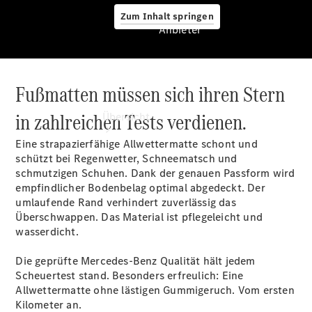
Zum Inhalt springen
Anbieter
Fußmatten müssen sich ihren Stern
Anbieter
in zahlreichen Tests verdienen.
Übersicht
Eine strapazierfähige Allwettermatte schont und
schützt bei Regenwetter, Schneematsch und
schmutzigen Schuhen. Dank der genauen Passform wird
empfindlicher Bodenbelag optimal abgedeckt. Der
umlaufende Rand verhindert zuverlässig das
Überschwappen. Das Material ist pflegeleicht und
Startseite
wasserdicht.
Modellübersicht
Servicetermin
Die geprüfte Mercedes-Benz Qualität hält jedem
buchen
Scheuertest stand. Besonders erfreulich: Eine
Probefahrt
Allwettermatte ohne lästigen Gummigeruch. Vom ersten
vereinbaren
Kilometer an.