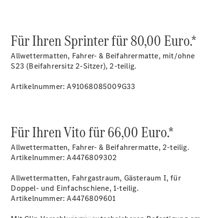
Konfigurator
Kontakt
Probefahrt
vereinbaren
Für Ihren Sprinter für 80,00 Euro.*
Ansprechpartner
finden
Allwettermatten, Fahrer- & Beifahrermatte, mit/ohne
Beratung
S23 (Beifahrersitz 2-Sitzer), 2-teilig.
vereinbaren
Servicetermin
Artikelnummer: A91068085009G33
vereinbaren
Tel: +49 821
5703 0
Für Ihren Vito für 66,00 Euro.*
Allwettermatten, Fahrer- & Beifahrermatte, 2-teilig.
Artikelnummer: A4476809302
Allwettermatten, Fahrgastraum, Gästeraum I, für
Doppel- und Einfachschiene, 1-teilig.
Artikelnummer: A4476809601
Kaufen