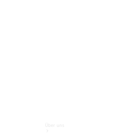
Online-
Terminbuchung
Pannen- &
Schadenhilfe
Service für
Reisemobile
Teile &
Zubehör
Rückrufe &
Umrüstungen
Über uns