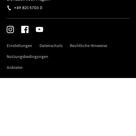
eVito
Kastenwagen
- elektrisch
Vito Mixto
Vito Tourer
eVito
Tourer -
elektrisch
Citan
Citan
Kastenwagen
eCitan
Kastenwagen
- elektrisch
Citan
Tourer