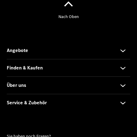
Sprinter
Tourer
Sprinter
Pritschenfahrzeug
eSprinter
Pritschenfahrzeug
- elektrisch
Sprinter
Fahrgestell
eSprinter
Fahrgestell
- elektrisch
Vito
Vito
Kastenwagen