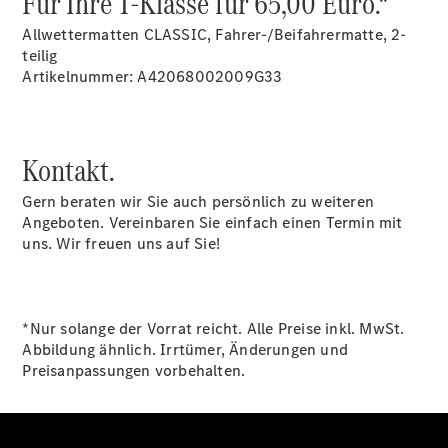
Für Ihre T-Klasse für 65,00 Euro.*
Gewerbekunden
Finanzierung
Allwettermatten CLASSIC, Fahrer-/Beifahrermatte, 2-
Privatkunden
teilig
Finanzierung
Artikelnummer: A42068002009G33
Gewerbekunden
Mercedes-
Benz
Store
Kontakt.
Gebrauchtwagensuche
Elektrotransporter
Gern beraten wir Sie auch persönlich zu weiteren
Sprinter
Angeboten. Vereinbaren Sie einfach einen Termin mit
uns. Wir freuen uns auf Sie!
*Nur solange der Vorrat reicht. Alle Preise inkl. MwSt.
Abbildung ähnlich. Irrtümer, Änderungen und
Sprinter
Preisanpassungen vorbehalten.
Kastenwagen
eSprinter
Kastenwagen
- elektrisch