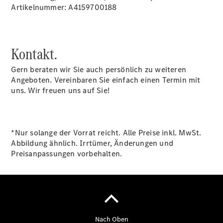
Gewerbekunden
Artikelnummer: A4159700188
Finanzierung
Privatkunden
Finanzierung
Gewerbekunden
Kontakt.
Mercedes-
Benz
Gern beraten wir Sie auch persönlich zu weiteren
Store
Angeboten. Vereinbaren Sie einfach einen Termin mit
Gebrauchtwagensuche
uns. Wir freuen uns auf Sie!
Elektrotransporter
Sprinter
*Nur solange der Vorrat reicht. Alle Preise inkl. MwSt.
Abbildung ähnlich. Irrtümer, Änderungen und
Preisanpassungen vorbehalten.
Sprinter
Kastenwagen
eSprinter
Kastenwagen
- elektrisch