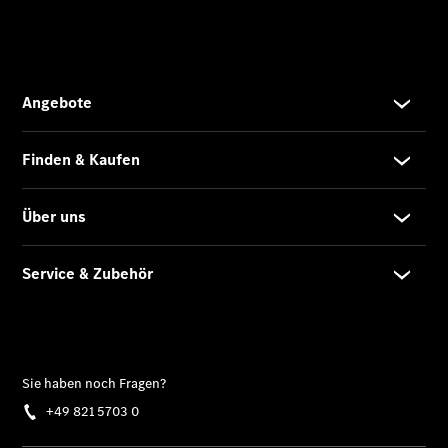
Sprinter
Tourer
Sprinter
Pritschenfahrzeug
eSprinter
Pritschenfahrzeug
- elektrisch
Sprinter
Fahrgestell
eSprinter
Fahrgestell
- elektrisch
Vito
Vito
Kastenwagen