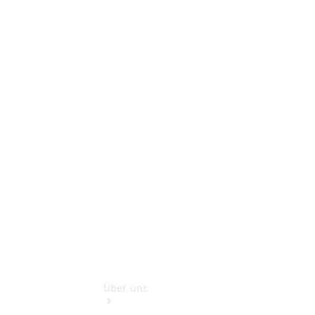
Online-
Terminbuchung
Pannen- &
Schadenhilfe
Service für
Reisemobile
Teile &
Zubehör
Rückrufe &
Umrüstungen
Über uns