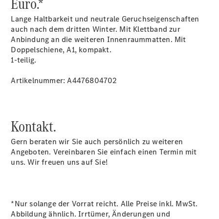
Euro.*
Sprinter
Tourer
Lange Haltbarkeit und neutrale Geruchseigenschaften
Sprinter
auch nach dem dritten Winter. Mit Klettband zur
Pritschenfahrzeug
Anbindung an die weiteren Innenraummatten. Mit
eSprinter
Doppelschiene, A1, kompakt.
Pritschenfahrzeug
1-teilig.
- elektrisch
Sprinter
Artikelnummer: A4476804702
Fahrgestell
eSprinter
Fahrgestell
- elektrisch
Kontakt.
Vito
Gern beraten wir Sie auch persönlich zu weiteren
Angeboten. Vereinbaren Sie einfach einen Termin mit
uns. Wir freuen uns auf Sie!
Vito
*Nur solange der Vorrat reicht. Alle Preise inkl. MwSt.
Kastenwagen
Abbildung ähnlich. Irrtümer, Änderungen und