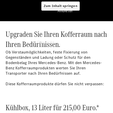
Zum Inhalt springen
Anbieter
Upgraden Sie Ihren Kofferraum nach
Anbieter
Ihren Bedürfnissen.
Übersicht
Ob Verstaumöglichkeiten, feste Fixierung von
Gegenständen und Ladung oder Schutz für den
Bodenbelag Ihres Mercedes-Benz. Mit den Mercedes-
Benz Kofferraumprodukten werten Sie Ihren
Transporter nach Ihren Bedürfnissen auf.
Startseite
Diese Kofferraumprodukte dürfen Sie nicht verpassen:
Modellübersicht
Servicetermin
buchen
Probefahrt
Kühlbox, 13 Liter für 215,00 Euro.*
vereinbaren