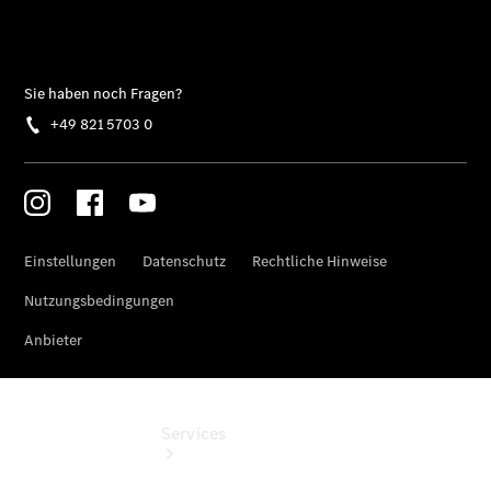
eCitan
Tourer -
elektrisch
Auf- und
Umbaulösungen
Junge
Sterne
Digitale
Extras
Services