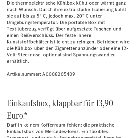
Konfigurator
Die thermoelektrische Kühlbox kühlt oder wärmt ganz
Kontakt
nach Wunsch. Durch ihre extra starke Isolierung kühlt
Probefahrt
sie auf bis zu 5° C, jedoch max. 20° C unter
vereinbaren
Umgebungstemperatur. Die portable Box mit
Ansprechpartner
Textilüberzug verfügt über aufgesetzte Taschen und
finden
einen Reißverschluss. Der feste innere
Beratung
Kunststoffbehälter ist leicht zu reinigen. Betrieben wird
vereinbaren
die Kühlbox über den Zigarettenanzünder oder eine 12-
Servicetermin
Volt-Steckdose, optional sind Spannungswandler
vereinbaren
erhältlich.
Tel: +49 821
5703 0
Artikelnummer: A0008205409
Einkaufsbox, klappbar für 13,90
Euro.*
Darf in keinem Kofferraum fehlen: die praktische
Einkaufsbox von Mercedes-Benz. Ein flexibles
Kaufen
Transport- und auch Aufbewahrungsmittel. Kann bei