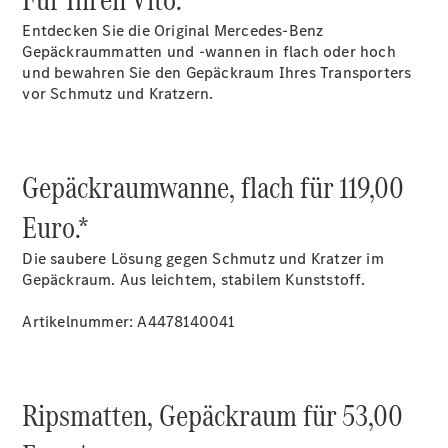
Gewerbekunden
Finanzierung
Entdecken Sie die Original Mercedes-Benz
Privatkunden
Gepäckraummatten und -wannen in flach oder hoch
Finanzierung
und bewahren Sie den Gepäckraum Ihres Transporters
Gewerbekunden
vor Schmutz und Kratzern.
Mercedes-
Benz
Store
Gebrauchtwagensuche
Gepäckraumwanne, flach für 119,00
Elektrotransporter
Sprinter
Euro.*
Die saubere Lösung gegen Schmutz und Kratzer im
Gepäckraum. Aus leichtem, stabilem Kunststoff.
Artikelnummer: A4478140041
Sprinter
Kastenwagen
eSprinter
Ripsmatten, Gepäckraum für 53,00
Kastenwagen
- elektrisch