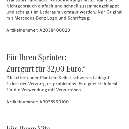
Nichtgebrauch einfach und schnell zusammengeklappt
und sehr gut im Laderaum verstaut werden. Nur Original
mit Mercedes-Benz Logo und Schriftzug.
Artikelnummer: A2038400020
Übersicht
Neuwagenangebote
Für Ihren Sprinter:
Zurrgurt für 32,00 Euro.*
Ob Leitern oder Planken: Selbst schweres Ladegut
fixiert der Verzurrgurt problemlos. Er eignet sich ideal
für die Verwendung mit Verzurrösen.
Übersicht
Transporter
Artikelnummer: A9078990100
Highlights
Leasing
Privatkunden
Leasing
Für Ihren Vito.