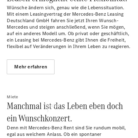
buchen
Wünsche ändern sich, genau wie die Lebenssituation.
Probefahrt
Mit einem Leasingvertrag der Mercedes-Benz Leasing
vereinbaren
Deutschland GmbH fahren Sie jetzt Ihren Wunsch-
Konfigurator
Mercedes und steigen anschließend, wenn Sie mögen,
Modellübersicht
auf ein anderes Modell um. Ob privat oder geschäftlich,
Tel: +49 821
ein Leasing bei Mercedes-Benz gibt Ihnen die Freiheit,
5703 0
flexibel auf Veränderungen in Ihrem Leben zu reagieren.
Mehr erfahren
Miete
Manchmal ist das Leben eben doch
Kaufen
ein Wunschkonzert.
Denn mit Mercedes-Benz Rent sind Sie rundum mobil,
egal aus welchem Anlass. Ob ein spontaner