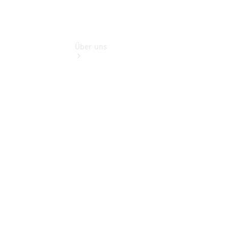
Über uns
Übersicht
Nachhaltigkeit
Kontakt
Ansprechpartner