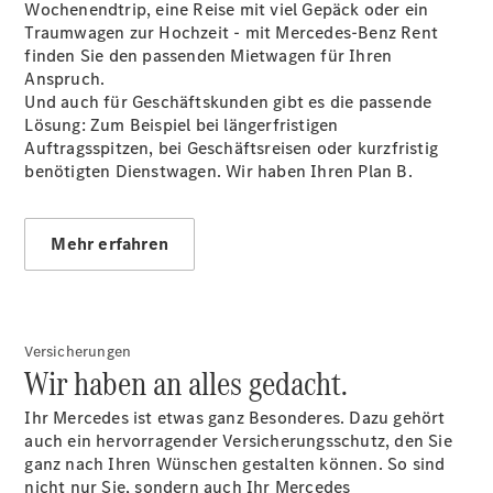
Wochenendtrip, eine Reise mit viel Gepäck oder ein
Traumwagen zur Hochzeit - mit Mercedes-Benz Rent
finden Sie den passenden Mietwagen für Ihren
Übersicht
Anspruch.
Mercedes-
Und auch für Geschäftskunden gibt es die passende
Benz
Lösung: Zum Beispiel bei längerfristigen
Store
Auftragsspitzen, bei Geschäftsreisen oder kurzfristig
Neuwagenangebote
benötigten Dienstwagen. Wir haben Ihren Plan B.
Mehr erfahren
Best Deal
Leasing
Versicherungen
Privatkunden
Wir haben an alles gedacht.
Leasing
Gewerbekunden
Ihr Mercedes ist etwas ganz Besonderes. Dazu gehört
Finanzierung
auch ein hervorragender Versicherungsschutz, den Sie
Privatkunden
ganz nach Ihren Wünschen gestalten können. So sind
Finanzierung
nicht nur Sie, sondern auch Ihr Mercedes