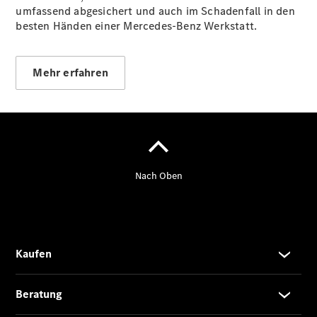
Gewerbekunden
umfassend abgesichert und auch im Schadenfall in den
Kurzfristig
besten Händen einer Mercedes-Benz Werkstatt.
verfügbare
Angebote
V-Klasse
Mehr erfahren
V-Klasse
Marco Polo
Gebrauchtwagenangebote
Gebrauchtwagensuche
Junge
Sterne
Junge
Sterne -
elektrisch
Warnung: Betrug
beim