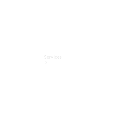
Services
Termin &
Schnelleinstieg