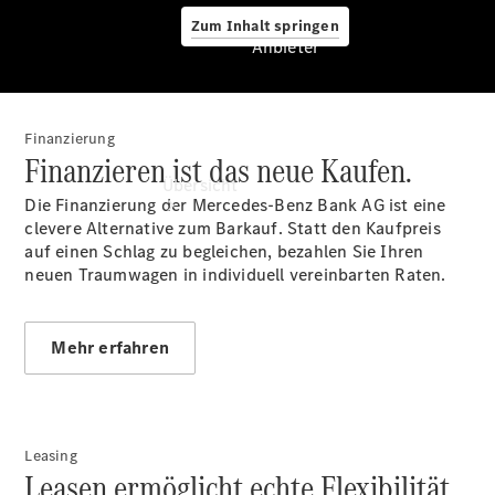
Zum Inhalt springen
Anbieter
Finanzierung
Anbieter
Finanzieren ist das neue Kaufen.
Übersicht
Die Finanzierung der Mercedes-Benz Bank AG ist eine
clevere Alternative zum Barkauf. Statt den Kaufpreis
auf einen Schlag zu begleichen, bezahlen Sie Ihren
neuen Traumwagen in individuell vereinbarten Raten.
Mehr erfahren
Startseite
Ansprechpartner
finden
Beratung
vereinbaren
Leasing
Leasen ermöglicht echte Flexibilität.
Servicetermin