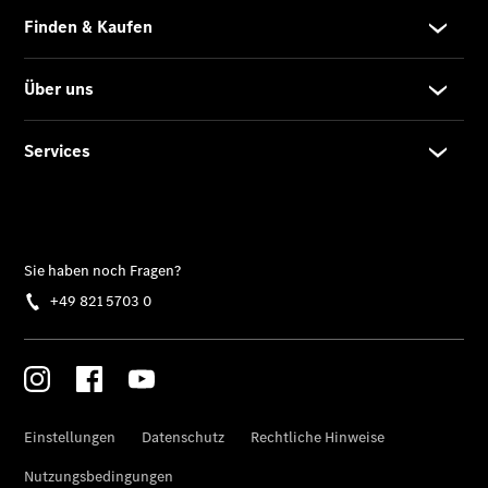
Gebrauchtwagenkauf
Junge
Gebrauchte
ServiceCard
Limousinen
Der
elektrische
CLA mit EQ-
Technologie
Der neue
CLA
EQE
Limousine -
elektrisch
EQS