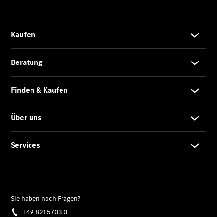
Übersicht
Mercedes-
Benz
Store
Neuwagenangebote
Best Deal
Leasing
Privatkunden
Leasing
Gewerbekunden
Finanzierung
Privatkunden
Finanzierung