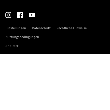
Gewerbekunden
Kurzfristig
verfügbare
Angebote
V-Klasse
V-Klasse
Marco Polo
Gebrauchtwagenangebote
Gebrauchtwagensuche
Junge
Sterne
Junge
Sterne -
elektrisch
Warnung: Betrug
beim