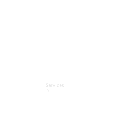
Online
Store
140 Jahre
Innovation
Services
Termin &