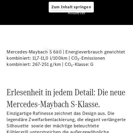
Zum Inhalt springen
Anbieter
Anbieter
Übersicht
Mercedes-Maybach S 680 | Energieverbrauch gewichtet
kombiniert: 11,7-11,0 l/100km | CO₂-Emissionen
kombiniert: 267-251 g/km | CO₂-Klasse:
G
Erlesenheit in jedem Detail: Die neue
Startseite
Mercedes‑Maybach S‑Klasse.
Ansprechpartner
finden
Einzigartige Rafinesse zeichnet das Design aus. Die
Beratung
legendäre Zweifarbenlackierung, die elegant verlängerte
vereinbaren
Silhouette sowie der mächtige beleuchtete
Servicetermin
Kühlergrill
unterstreichen die außergewöhnliche