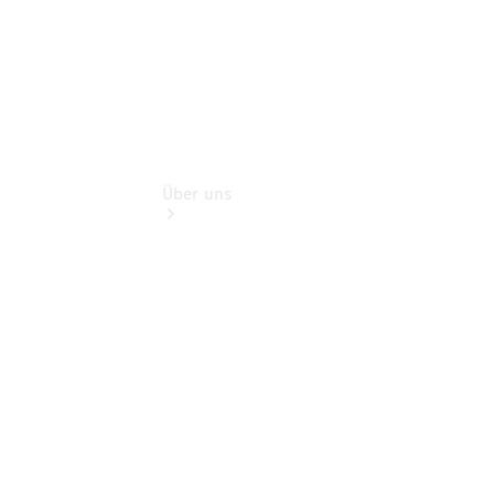
Über uns
Übersicht
Nachhaltigkeit
Kontakt