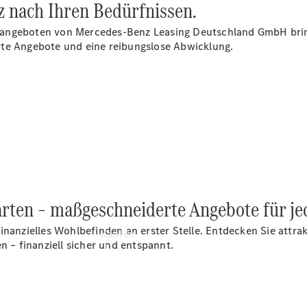
z nach Ihren Bedürfnissen.
buchen
Probefahrt
singangeboten von Mercedes-Benz Leasing Deutschland GmbH brin
vereinbaren
rte Angebote und eine reibungslose Abwicklung.
Konfigurator
Modellübersicht
Tel: +49 821
5703 0
starten – maßgeschneiderte Angebote für j
inanzielles Wohlbefinden an erster Stelle. Entdecken Sie attr
Kaufen
– finanziell sicher und entspannt.