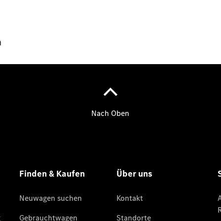
Übersicht
Mercedes-
n
Benz
Store
Neuwagenangebote
Best Deal
Leasing
Privatkunden
Leasing
Gewerbekunden
Finanzierung
Privatkunden
Finanzierung