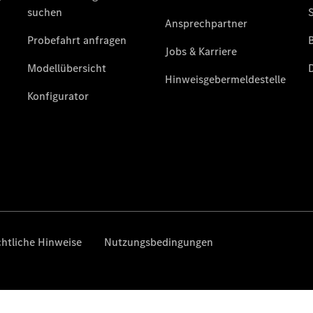
Gewerbekunden
Kurzfristig
verfügbare
Angebote
V-Klasse
V-Klasse
Marco Polo
Gebrauchtwagenangebote
Gebrauchtwagensuche
Junge
Sterne
Junge
Sterne -
elektrisch
Warnung: Betrug
beim