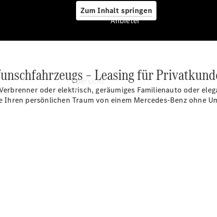
Zum Inhalt springen
Anbieter
Anbieter
 Wunschfahrzeugs – Leasing für Privatkun
Übersicht
b Verbrenner oder elektrisch, geräumiges Familienauto oder el
e Ihren persönlichen Traum von einem Mercedes-Benz ohne U
Startseite
Ansprechpartner
finden
Beratung
vereinbaren
Servicetermin