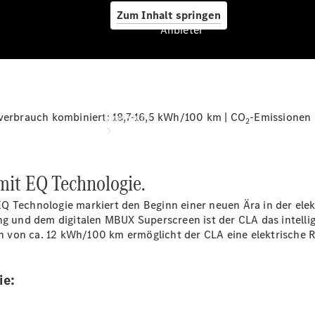
Zum Inhalt springen
Anbieter
Anbieter
rbrauch kombiniert: 18,7-16,5 kWh/100 km | CO
-Emissionen 
Übersicht
2
 mit EQ Technologie.
t EQ Technologie markiert den Beginn einer neuen Ära in der el
rang und dem digitalen MBUX
Superscreen
ist der CLA das intell
Startseite
 von ca. 12 kWh/100 km ermöglicht der CLA eine elektrische 
Ansprechpartner
finden
Beratung
ie:
vereinbaren
Servicetermin