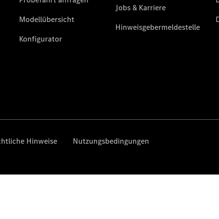
Gewerbekunden
Kurzfristig
verfügbare
Angebote
V-Klasse
V-Klasse
Marco Polo
Gebrauchtwagenangebote
Gebrauchtwagensuche
Junge
Sterne
Junge
Sterne -
elektrisch
Warnung: Betrug
beim