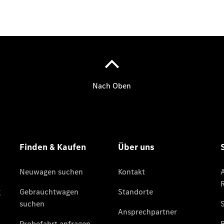
Übersicht
Mercedes-
Benz
Store
Neuwagenangebote
Best Deal
Leasing
Privatkunden
Leasing
Gewerbekunden
Finanzierung
Privatkunden
Finanzierung