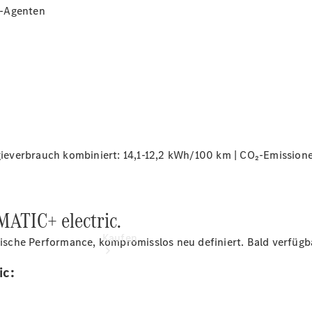
buchen
I-Agenten
Probefahrt
vereinbaren
Konfigurator
Modellübersicht
Tel: +49 821
5703 0
everbrauch kombiniert: 14,1-12,2 kWh/100 km | CO₂-Emissione
ATIC+ electric.
Kaufen
sche Performance, kompromisslos neu definiert. Bald verfügb
ic: