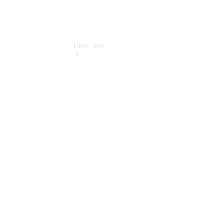
Über uns
Übersicht
Nachhaltigkeit
Kontakt
Ansprechpartner