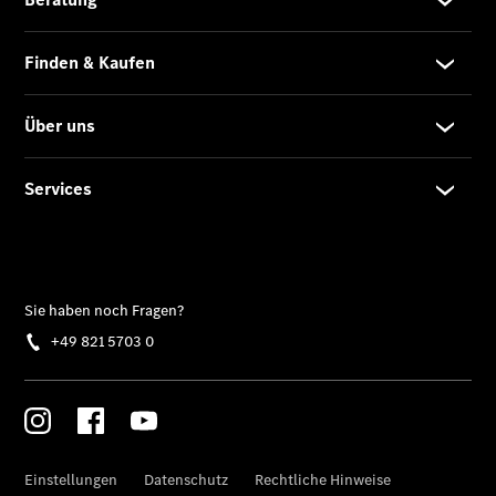
Gewerbekunden
Kurzfristig
verfügbare
Angebote
V-Klasse
V-Klasse
Marco Polo
Gebrauchtwagenangebote
Gebrauchtwagensuche
Junge
Sterne
Junge
Sterne -
elektrisch
Warnung: Betrug
beim