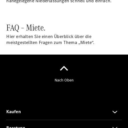
nahegelegene Niederlassungen schnell und einfach.
Übersicht
Mercedes-
FAQ – Miete.
Benz
Store
Hier erhalten Sie einen Überblick über die
Neuwagenangebote
meistgestellten Fragen zum Thema „Miete“.
Best Deal
Leasing
Privatkunden
Leasing
Gewerbekunden
Finanzierung
Privatkunden
Finanzierung