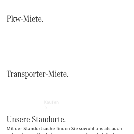
buchen
Probefahrt
vereinbaren
Pkw-Miete.
Konfigurator
Modellübersicht
Tel: +49 821
5703 0
Transporter-Miete.
Kaufen
Unsere Standorte.
Mit der Standortsuche finden Sie sowohl uns als auch