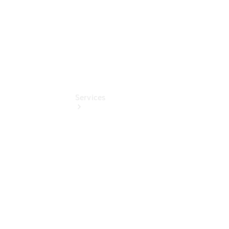
Services
Termin &
Schnelleinstieg