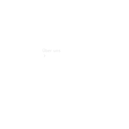
Über uns
Übersicht
Nachhaltigkeit
Kontakt