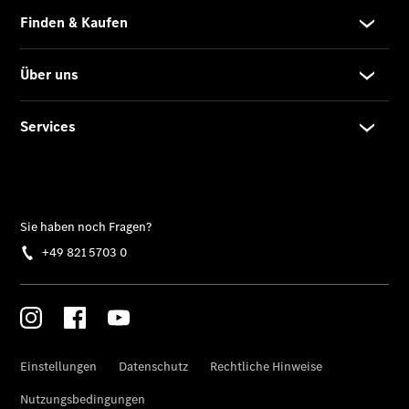
Gewerbekunden
Kurzfristig
verfügbare
Angebote
V-Klasse
V-Klasse
Marco Polo
Gebrauchtwagenangebote
Gebrauchtwagensuche
Junge
Sterne
Junge
Sterne -
elektrisch
Warnung: Betrug
beim