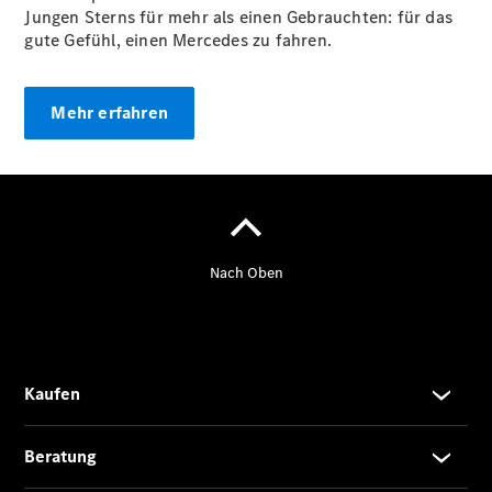
Jungen Sterns für mehr als einen Gebrauchten: für das
gute Gefühl, einen Mercedes zu fahren.
Übersicht
Mercedes-
Benz
Mehr erfahren
Store
Neuwagenangebote
Best Deal
Leasing
Privatkunden
Leasing
Gewerbekunden
Finanzierung
Privatkunden
Finanzierung