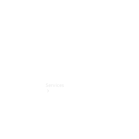
Online
Store
140 Jahre
Innovation
Services
Termin &