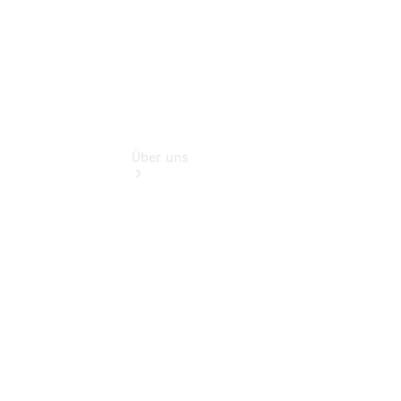
Über uns
Übersicht
Nachhaltigkeit
Kontakt