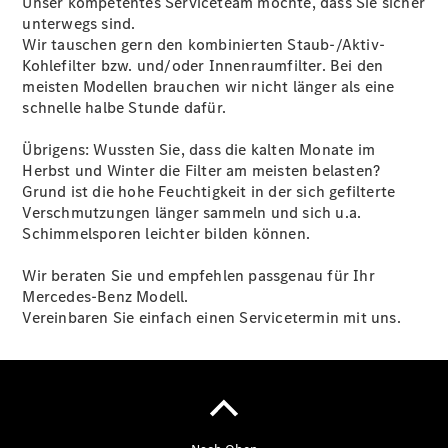
Unser kompetentes Serviceteam möchte, dass Sie sicher
Gewerbekunden
unterwegs sind.
Kurzfristig
Wir tauschen gern den kombinierten Staub-/Aktiv-
verfügbare
Kohlefilter bzw. und/oder Innenraumfilter. Bei den
Angebote
meisten Modellen brauchen wir nicht länger als eine
V-Klasse
schnelle halbe Stunde dafür.
V-Klasse
Marco Polo
Übrigens: Wussten Sie, dass die kalten Monate im
Gebrauchtwagenangebote
Herbst und Winter die Filter am meisten belasten?
Grund ist die hohe Feuchtigkeit in der sich gefilterte
Verschmutzungen länger sammeln und sich u.a.
Schimmelsporen leichter bilden können.
Wir beraten Sie und empfehlen passgenau für Ihr
Gebrauchtwagensuche
Mercedes-Benz Modell.
Junge
Vereinbaren Sie einfach einen Servicetermin mit uns.
Sterne
Junge
Sterne -
elektrisch
Warnung: Betrug
beim