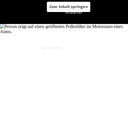
Zum Inhalt springen
Anbieter
Anbieter
Übersicht
Startseite
Ansprechpartner
finden
Beratung
vereinbaren
Servicetermin