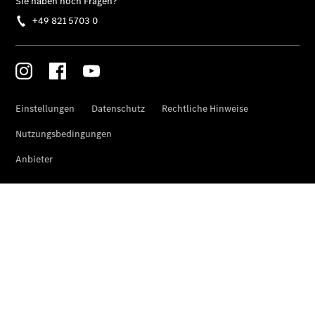
Limousine -
elektrisch
C-Klasse
Limousine
C-Klasse
Limousine -
elektrisch
E-Klasse
Limousine
S-Klasse
Limousine
S-Klasse
Lang
Mercedes-
Maybach S-
Klasse
SUVs