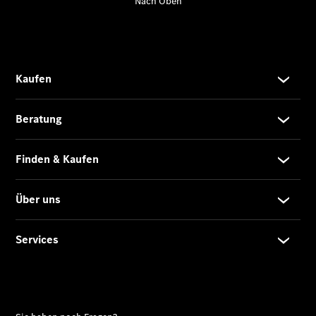
Gebrauchtwagenkauf
Junge
Gebrauchte
ServiceCard
Limousinen
Der
elektrische
CLA mit EQ-
Technologie
Der neue
CLA
EQE
Limousine -
elektrisch
EQS