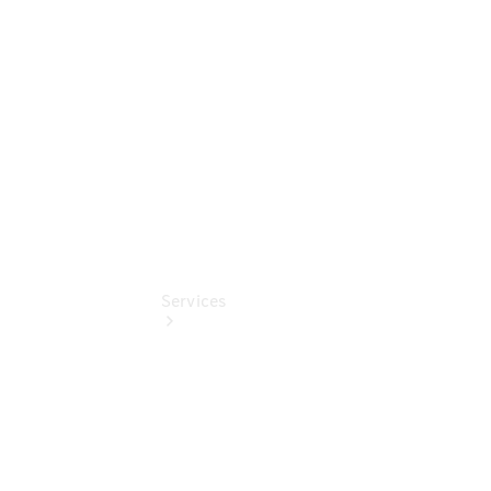
Online
Store
140 Jahre
Innovation
Services
Termin &