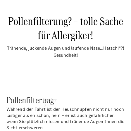
buchen
Probefahrt
vereinbaren
Konfigurator
Modellübersicht
Tel: +49 821
5703 0
Pollenfilterung
Kaufen
Während der Fahrt ist der Heuschnupfen nicht nur noch
lästiger als eh schon, nein – er ist auch gefährlicher,
wenn Sie plötzlich niesen und tränende Augen Ihnen die
Sicht erschweren.