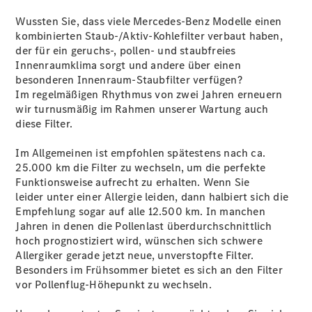
Wussten Sie, dass viele Mercedes-Benz Modelle einen
kombinierten Staub-/Aktiv-Kohlefilter verbaut haben,
Übersicht
der für ein geruchs-, pollen- und staubfreies
Mercedes-
Innenraumklima sorgt und andere über einen
Benz
besonderen Innenraum-Staubfilter verfügen?
Store
Im regelmäßigen Rhythmus von zwei Jahren erneuern
Neuwagenangebote
wir turnusmäßig im Rahmen unserer Wartung auch
diese Filter.
Im Allgemeinen ist empfohlen spätestens nach ca.
25.000 km die Filter zu wechseln, um die perfekte
Funktionsweise aufrecht zu erhalten. Wenn Sie
leider unter einer Allergie leiden, dann halbiert sich die
Best Deal
Empfehlung sogar auf alle 12.500 km. In manchen
Leasing
Jahren in denen die Pollenlast überdurchschnittlich
Privatkunden
hoch prognostiziert wird, wünschen sich schwere
Leasing
Allergiker gerade jetzt neue, unverstopfte Filter.
Gewerbekunden
Besonders im Frühsommer bietet es sich an den Filter
Finanzierung
vor Pollenflug-Höhepunkt zu wechseln.
Privatkunden
Finanzierung